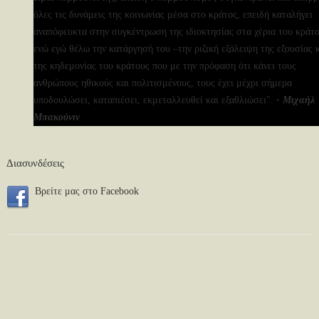
όλες τις δυνάμεις της κοινωνίας μέσα στο κράτος, επειδή καταλήγει
αναπόφευκτα στην συγκέντρωση της ιδιοκτησίας στα χέρια του κράτο
ενώ εγώ θέλω την κατάργησή του –την ριζική εξάλειψη της εξουσίας 
της κηδεμονίας του κράτους που με την πρόφαση ότι κάνει τους
ανθρώπους ηθικούς και πολιτισμένους, τους έχει μέχρι σήμερα
υποδουλώσει, καταπιέσει, εκμεταλλευθεί και εξαθλιώσει".
- Μιχαήλ
Μπακούνιν
Διασυνδέσεις
Bρείτε μας στο Facebook