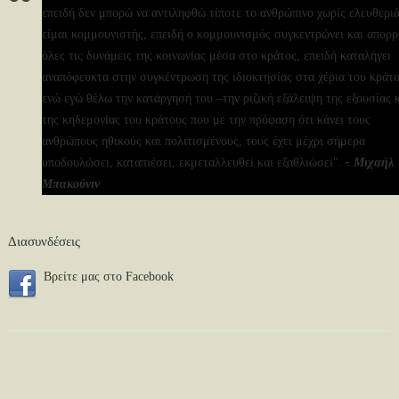
επειδή δεν μπορώ να αντιληφθώ τίποτε το ανθρώπινο χωρίς ελευθεριά
είμαι κομμουνιστής, επειδή ο κομμουνισμός συγκεντρώνει και απορ
όλες τις δυνάμεις της κοινωνίας μέσα στο κράτος, επειδή καταλήγει
αναπόφευκτα στην συγκέντρωση της ιδιοκτησίας στα χέρια του κράτο
ενώ εγώ θέλω την κατάργησή του –την ριζική εξάλειψη της εξουσίας 
της κηδεμονίας του κράτους που με την πρόφαση ότι κάνει τους
ανθρώπους ηθικούς και πολιτισμένους, τους έχει μέχρι σήμερα
υποδουλώσει, καταπιέσει, εκμεταλλευθεί και εξαθλιώσει".
- Μιχαήλ
Μπακούνιν
Διασυνδέσεις
Bρείτε μας στο Facebook