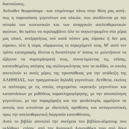
διατυπώσεις.
Ανέκαθεν θεωρούσαμε –και επιμένουμε πάνω στην θέση μας αυτή–
πως η παρουσίαση γεγονότων και υλικών, που συνδέονται με την
ιστορία των κοινωνικών και των αναρχικών απελευθερωτικών
αγώνων, θα πρέπει να περιλαμβάνει όλο το συγκεντρωμένο στα χέρια
μας υλικό, ανεξαρτήτως τού κατά πόσον μας εύρισκε ή δεν μας
εύρισκε, τότε ή τώρα, σύμφωνους το περιεχόμενό τους. Μ’ αυτό τον
τρόπο καταγραφής δίνεται η δυνατότητα σ’ όσους το μελετήσουν να
εξάγουν τα συμπεράσματά τους, συνεκτιμώντας τις, επίσης,
κατατεθειμένες απόψεις της συλλογικότητας που τα εκδίδει, οι οποίες
αποτελούν κι αυτές μέρος της προσπάθειας για την ανάδειξη της
ΑΛΗΘΕΙΑΣ, των πραγματικών δηλαδή γεγονότων. Αντίθετα, εκείνες
οι απόπειρες με τις οποίες επιχειρείται «κριτική» γεγονότων και
καταστάσεων με μεθόδους παραπληροφόρησης, με την αποσιώπηση
γεγονότων, με την παραχάραξη και την ψευδολογία, αρμόζουν σε
αυτούς που κινούνται με ιδιοτελείς προθέσεις και ανταγωνιστικές
προς την απελευθερωτική διεργασία κατευθύνσεις.
Αυτό το βιβλίο αποτελεί την συνέχεια του βιβλίου-άλμπουμ που
εκδόθηκε, επίσης, από την Αναρχική Αρχειοθήκη πριν από δέκα