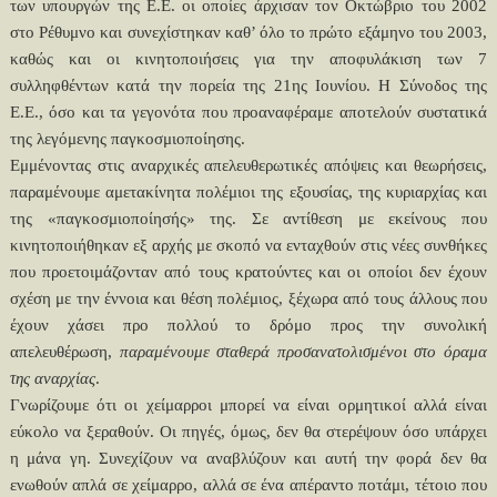
των υπουργών της Ε.Ε. οι οποίες άρχισαν τον Οκτώβριο του 2002
στο Ρέθυμνο και συνεχίστηκαν καθ’ όλο το πρώτο εξάμηνο του 2003,
καθώς και οι κινητοποιήσεις για την αποφυλάκιση των 7
συλληφθέντων κατά την πορεία της 21ης Ιουνίου. Η Σύνοδος της
Ε.Ε., όσο και τα γεγονότα που προαναφέραμε αποτελούν συστατικά
της λεγόμενης παγκοσμιοποίησης.
Εμμένοντας στις αναρχικές απελευθερωτικές απόψεις και θεωρήσεις,
παραμένουμε αμετακίνητα πολέμιοι της εξουσίας, της κυριαρχίας και
της «παγκοσμιοποίησής» της. Σε αντίθεση με εκείνους που
κινητοποιήθηκαν εξ αρχής με σκοπό να ενταχθούν στις νέες συνθήκες
που προετοιμάζονταν από τους κρατούντες και οι οποίοι δεν έχουν
σχέση με την έννοια και θέση πολέμιος, ξέχωρα από τους άλλους που
έχουν χάσει προ πολλού το δρόμο προς την συνολική
απελευθέρωση,
παραμένουμε σταθερά προσανατολισμένοι στο όραμα
της αναρχίας
.
Γνωρίζουμε ότι οι χείμαρροι μπορεί να είναι ορμητικοί αλλά είναι
εύκολο να ξεραθούν. Οι πηγές, όμως, δεν θα στερέψουν όσο υπάρχει
η μάνα γη. Συνεχίζουν να αναβλύζουν και αυτή την φορά δεν θα
ενωθούν απλά σε χείμαρρο, αλλά σε ένα απέραντο ποτάμι, τέτοιο που