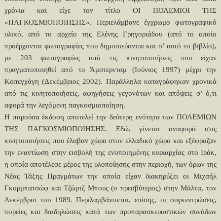
χρόνια και είχε τον τίτλο ΟΙ ΠΟΛΕΜΙΟΙ ΤΗΣ
«ΠΑΓΚΟΣΜΙΟΠΟΙΗΣΗΣ». Περιελάμβανε έγχρωμο φωτογραφικό
υλικό, από το αρχείο της Ελένης Γρηγοριάδου (από το οποίο
προέρχονται φωτογραφίες που δημοσιεύονται και σ’ αυτό το βιβλίο),
με 203 φωτογραφίες από τις κινητοποιήσεις που είχαν
πραγματοποιηθεί από το Άμστερνταμ (Ιούνιος 1997) μέχρι την
Κοπεγχάγη (Δεκέμβριος 2002). Παράλληλα καταγράφηκαν χρονικά
από τις κινητοποιήσεις, αφηγήσεις γεγονότων και απόψεις σ’ ό,τι
αφορά την λεγόμενη παγκοσμιοποίηση.
Η παρούσα έκδοση αποτελεί την δεύτερη ενότητα των ΠΟΛΕΜΙΩΝ
ΤΗΣ ΠΑΓΚΟΣΜΙΟΠΟΙΗΣΗΣ. Εδώ, γίνεται αναφορά στις
κινητοποιήσεις που έλαβαν χώρα στον ελλαδικό χώρο και εξέφραζαν
την εναντίωση στην εισβολή της ενοποιημένης κυριαρχίας στο Ιράκ,
η οποία αποτέλεσε μέρος της υλοποίησης στην περιοχή, των όρων της
Νέας Τάξης Πραγμάτων την οποία είχαν διακηρύξει οι Μιχαήλ
Γκορμπατσώφ και Τζώρτζ Μπους (ο πρεσβύτερος) στην Μάλτα, τον
Δεκέμβριο του 1989. Περιλαμβάνονται, επίσης, οι συγκεντρώσεις,
πορείες και διαδηλώσεις κατά των προπαρασκευαστικών συνόδων