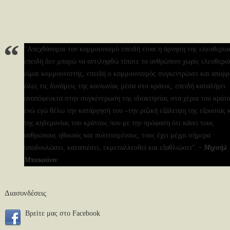
περισσότερα
"Απεχθάνομαι τον κομμουνισμό επειδή είναι η άρνηση της ελευθερία
επειδή δεν μπορώ να αντιληφθώ τίποτε το ανθρώπινο χωρίς ελευθεριά
είμαι κομμουνιστής, επειδή ο κομμουνισμός συγκεντρώνει και απορ
όλες τις δυνάμεις της κοινωνίας μέσα στο κράτος, επειδή καταλήγει
αναπόφευκτα στην συγκέντρωση της ιδιοκτησίας στα χέρια του κράτο
ενώ εγώ θέλω την κατάργησή του –την ριζική εξάλειψη της εξουσίας 
της κηδεμονίας του κράτους που με την πρόφαση ότι κάνει τους
ανθρώπους ηθικούς και πολιτισμένους, τους έχει μέχρι σήμερα
υποδουλώσει, καταπιέσει, εκμεταλλευθεί και εξαθλιώσει".
- Μιχαήλ
Μπακούνιν
Διασυνδέσεις
Bρείτε μας στο Facebook