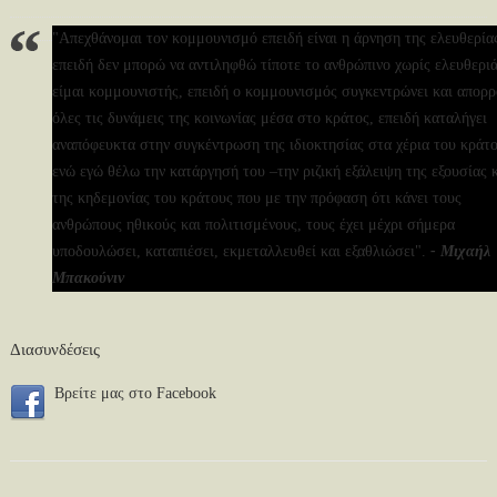
"Απεχθάνομαι τον κομμουνισμό επειδή είναι η άρνηση της ελευθερία
επειδή δεν μπορώ να αντιληφθώ τίποτε το ανθρώπινο χωρίς ελευθεριά
είμαι κομμουνιστής, επειδή ο κομμουνισμός συγκεντρώνει και απορ
όλες τις δυνάμεις της κοινωνίας μέσα στο κράτος, επειδή καταλήγει
αναπόφευκτα στην συγκέντρωση της ιδιοκτησίας στα χέρια του κράτο
ενώ εγώ θέλω την κατάργησή του –την ριζική εξάλειψη της εξουσίας 
της κηδεμονίας του κράτους που με την πρόφαση ότι κάνει τους
ανθρώπους ηθικούς και πολιτισμένους, τους έχει μέχρι σήμερα
υποδουλώσει, καταπιέσει, εκμεταλλευθεί και εξαθλιώσει".
- Μιχαήλ
Μπακούνιν
Διασυνδέσεις
Bρείτε μας στο Facebook