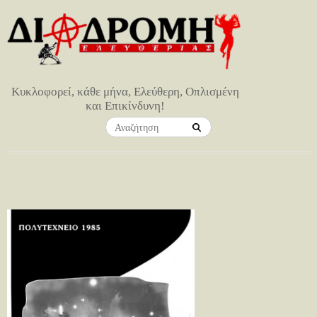
Κυκλοφορεί, κάθε μήνα, Ελεύθερη, Οπλισμένη
και Επικίνδυνη!